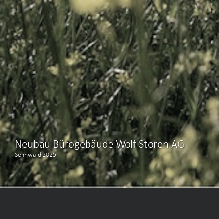
Neubau Bürogebäude Wolf Storen AG
Sennwald 2025