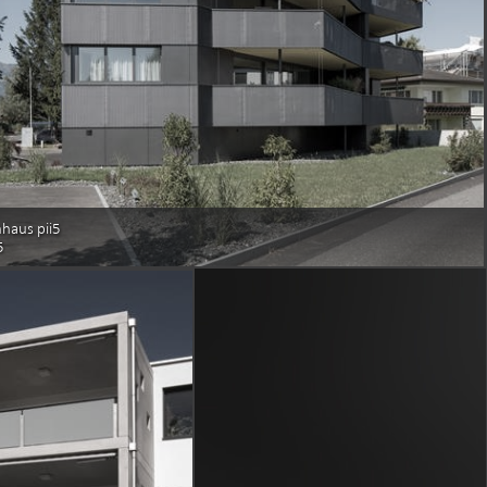
haus pii5
5