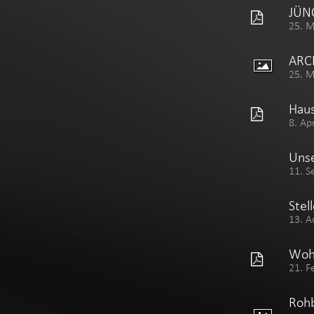
JÜNO
25. 
ARC
25. 
Haus
8. Ap
Unse
11. S
Stel
13. A
Wohn
21. F
Rohb