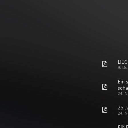
LIE
9. De
Ein 
scha
24. N
25 J
24. N
EIN