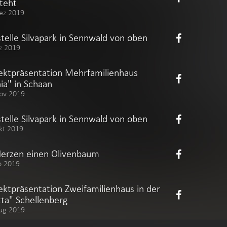
teht
ez 2019
telle Silvapark in Sennwald von oben
z 2019
ektpräsentation Mehrfamilienhaus
ia" in Schaan
ov 2019
telle Silvapark in Sennwald von oben
kt 2019
Herzen einen Olivenbaum
p 2019
ektpräsentation Zweifamilienhaus in der
tta" Schellenberg
ug 2019