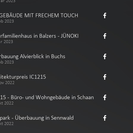
Mär 2023
 GEBÄUDE MIT FRECHEM TOUCH
eb 2023
familienhaus in Balzers - JÜNOKI
är 2023
bauung Alvierblick in Buchs
eb 2023
itekturpreis IC1215
ov 2022
15 - Büro- und Wohngebäude in Schaan
kt 2022
apark - Überbauung in Sennwald
kt 2022