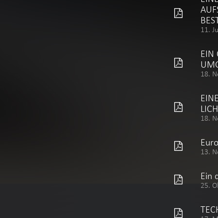
AUF
BES
11. J
EIN
UM
18. N
EIN
LIC
18. N
Eur
13. N
Ein 
25. O
TEC