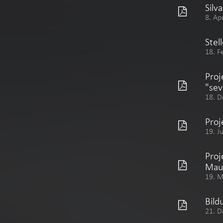
Silv
8. Ap
Stel
18. F
Proj
"sev
18. D
Proj
19. J
Proj
Mau
19. 
Bild
21. D