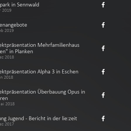
apark in Sennwald
r 2019
lenangebote
eb 2019
ektpräsentation Mehrfamilienhaus
en" in Planken
ez 2018
ektpräsentation Alpha 3 in Eschen
un 2018
ektpräsentation Überbauung Opus in
ren
Mai 2018
ung Jugend - Bericht in der lie:zeit
ez 2017