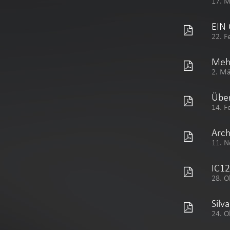
17. 
EIN
22. F
Mehr
2. M
Über
14. F
Arch
11. N
IC12
28. O
Silv
24. O